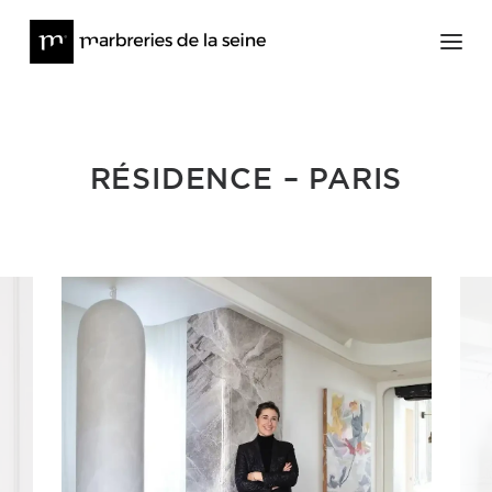
Architecture
RÉSIDENCE – PARIS
Meubles et Objets d’Art
à propos
Presse
News
Contact
Stock en ligne
@lesmarbreriesdelaseine_
@meditions_