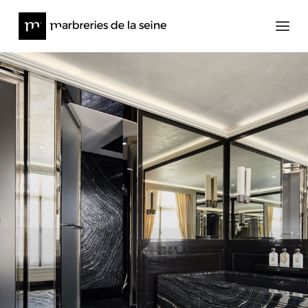
Architecture
Meubles et Objets d’Art
à propos
Presse
News
Contact
Stock en ligne
@lesmarbreriesdelaseine_
@meditions_