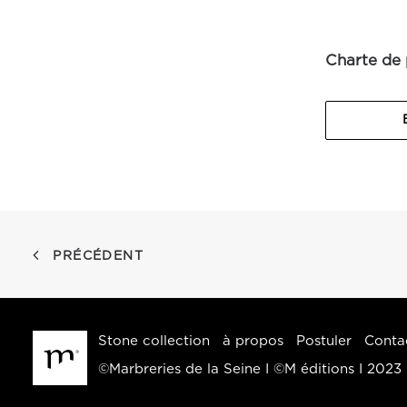
Charte de 
PRÉCÉDENT
Stone collection
à propos
Postuler
Conta
©Marbreries de la Seine I ©M éditions I 2023