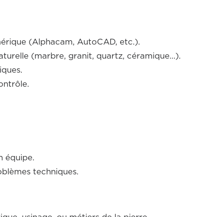
érique (Alphacam, AutoCAD, etc.).
turelle (marbre, granit, quartz, céramique…).
iques.
ontrôle.
n équipe.
roblèmes techniques.