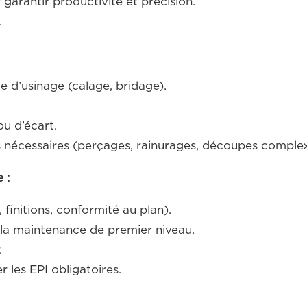
 garantir productivité et précision.
.
ble d’usinage (calage, bridage).
ou d’écart.
s nécessaires (perçages, rainurages, découpes complex
 :
 finitions, conformité au plan).
 la maintenance de premier niveau.
.
r les EPI obligatoires.