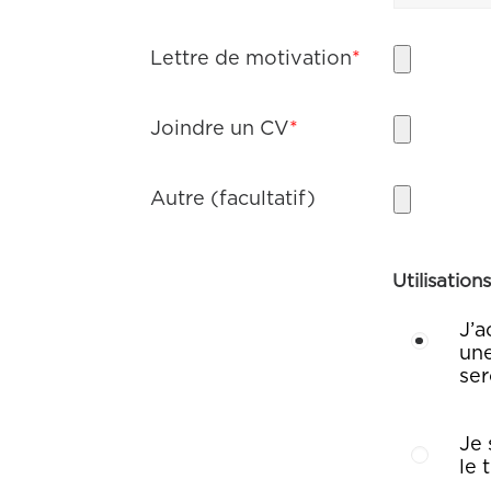
Lettre de motivation
*
Joindre un CV
*
Autre (facultatif)
Utilisatio
J’a
une
ser
Je 
le 