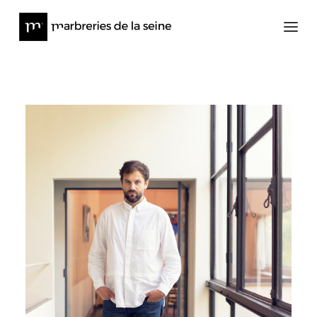
Architecture
Meubles et Objets d’Art
à propos
Presse
News
Contact
Stock en ligne
@lesmarbreriesdelaseine_
@meditions_